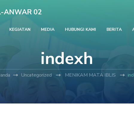
L-ANWAR 02
KEGIATAN
MEDIA
HUBUNGI KAMI
BERITA
indexh
randa
Uncategorized
MENIKAM MATA IBLIS
in