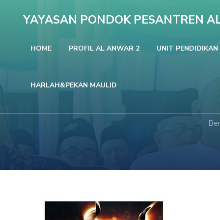
Lompat
YAYASAN PONDOK PESANTREN A
ke
konten
HOME
PROFIL AL ANWAR 2
UNIT PENDIDIKAN
(Tekan
Enter)
HARLAH&PEKAN MAULID
Be