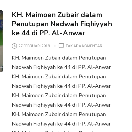
KH. Maimoen Zubair dalam
Penutupan Nadwah Fiqhiyyah
ke 44 di PP. Al-Anwar
P
27 FEBRUARI 2018
TAK ADA KOMENTAR
A
KH. Maimoen Zubair dalam Penutupan
D
A
Nadwah Fiqhiyyah ke 44 di PP. Al-Anwar
K
KH. Maimoen Zubair dalam Penutupan
H
.
Nadwah Fiqhiyyah ke 44 di PP. Al-Anwar
M
KH. Maimoen Zubair dalam Penutupan
A
I
Nadwah Fiqhiyyah ke 44 di PP. Al-Anwar
M
KH. Maimoen Zubair dalam Penutupan
O
E
Nadwah Fiqhiyyah ke 44 di PP. Al-Anwar
N