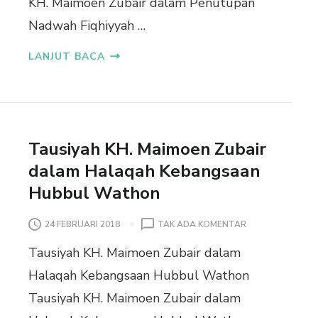
KH. Maimoen Zubair dalam Penutupan
Z
U
Nadwah Fiqhiyyah …
B
A
LANJUT BACA
I
R
D
A
L
A
Tausiyah KH. Maimoen Zubair
M
P
dalam Halaqah Kebangsaan
E
Hubbul Wathon
N
U
P
24 FEBRUARI 2018
TAK ADA KOMENTAR
T
A
U
Tausiyah KH. Maimoen Zubair dalam
D
P
A
A
Halaqah Kebangsaan Hubbul Wathon
T
N
Tausiyah KH. Maimoen Zubair dalam
A
N
U
A