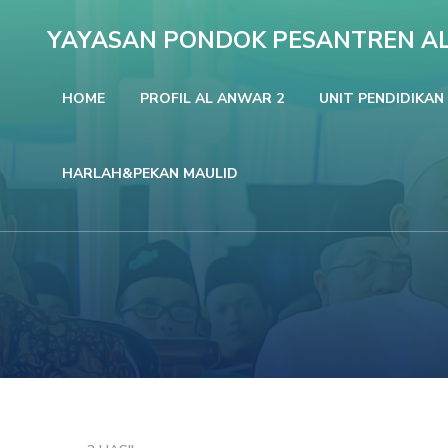
Lompat
YAYASAN PONDOK PESANTREN A
ke
konten
HOME
PROFIL AL ANWAR 2
UNIT PENDIDIKAN
(Tekan
Enter)
HARLAH&PEKAN MAULID