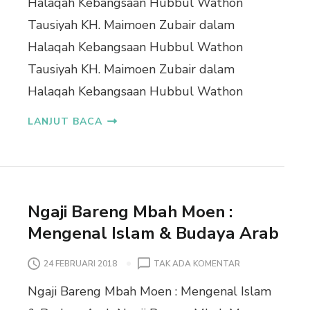
Halaqah Kebangsaan Hubbul Wathon
S
D
Tausiyah KH. Maimoen Zubair dalam
I
W
Y
A
Halaqah Kebangsaan Hubbul Wathon
A
H
Tausiyah KH. Maimoen Zubair dalam
H
F
K
I
Halaqah Kebangsaan Hubbul Wathon
H
Q
.
H
LANJUT BACA
M
I
A
Y
I
Y
M
A
O
H
E
K
Ngaji Bareng Mbah Moen :
N
E
Z
Mengenal Islam & Budaya Arab
4
U
4
B
D
P
24 FEBRUARI 2018
TAK ADA KOMENTAR
A
I
A
I
P
Ngaji Bareng Mbah Moen : Mengenal Islam
D
R
P
A