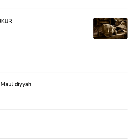
UKUR
إ
Maulidiyyah