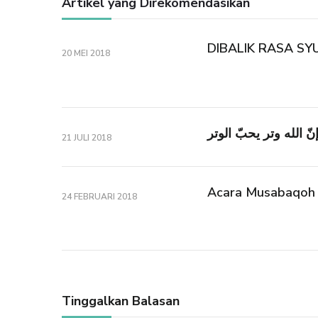
Artikel yang Direkomendasikan
DIBALIK RASA SY
20 MEI 2018
نّ الله وتر يحبّ الوتر
21 JULI 2018
Acara Musabaqoh 
24 FEBRUARI 2018
Tinggalkan Balasan