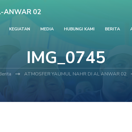
L-ANWAR 02
KEGIATAN
MEDIA
HUBUNGI KAMI
BERITA
IMG_0745
Berita
ATMOSFER YAUMUL NAHR DI AL ANWAR 02