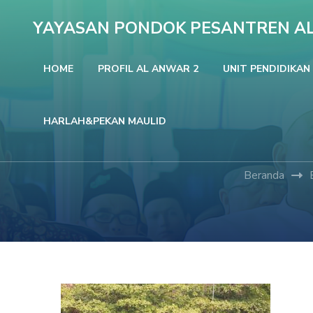
Lompat
YAYASAN PONDOK PESANTREN A
ke
konten
HOME
PROFIL AL ANWAR 2
UNIT PENDIDIKAN
(Tekan
Enter)
HARLAH&PEKAN MAULID
Beranda