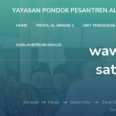
Lompat
YAYASAN PONDOK PESANTREN A
ke
konten
HOME
PROFIL AL ANWAR 2
UNIT PENDIDIKAN
(Tekan
Enter)
waw
HARLAH&PEKAN MAULID
sa
Beranda
Media
Galeri Foto
Studi E
Sur