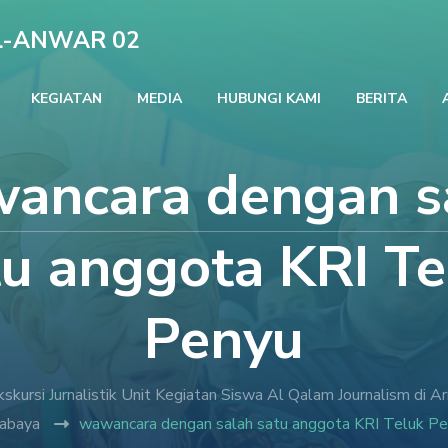
L-ANWAR 02
KEGIATAN
MEDIA
HUBUNGI KAMI
BERITA
ancara dengan s
tu anggota KRI Te
Penyu
kskursi Jurnalistik Unit Kegiatan Siswa Al Qalam Journalism 
abaya
wawancara dengan salah satu anggota KRI Teluk P