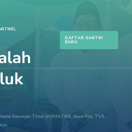
ARTIKEL
DAFTAR SANTRI
BARU
alah
luk
di Armada Kawasan Timur (ARMATIM), Jawa Pos, TV9,
enyu