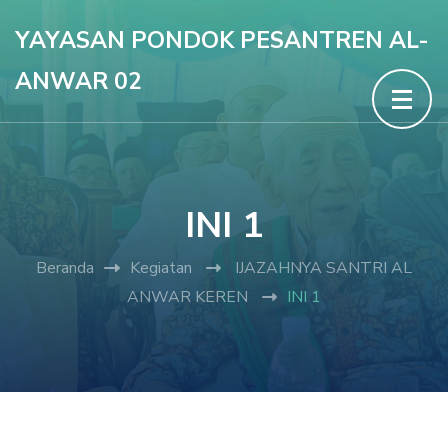
Lompat
YAYASAN PONDOK PESANTREN AL-
ke
ANWAR 02
konten
(Tekan
Enter)
INI 1
Beranda
Kegiatan
IJAZAHNYA SANTRI AL
ANWAR KEREN
INI 1