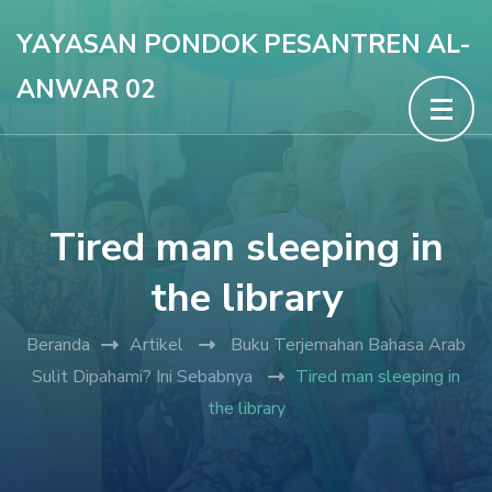
Lompat
YAYASAN PONDOK PESANTREN AL-
ke
ANWAR 02
konten
(Tekan
Enter)
Tired man sleeping in
the library
Beranda
Artikel
Buku Terjemahan Bahasa Arab
Sulit Dipahami? Ini Sebabnya
Tired man sleeping in
the library