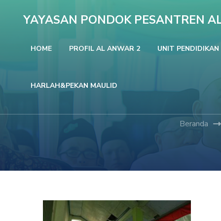
Lompat
YAYASAN PONDOK PESANTREN A
ke
konten
HOME
PROFIL AL ANWAR 2
UNIT PENDIDIKAN
(Tekan
Enter)
HARLAH&PEKAN MAULID
Beranda