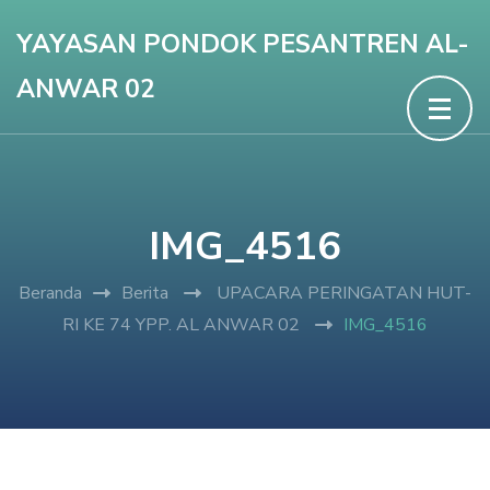
Lompat
YAYASAN PONDOK PESANTREN AL-
ke
ANWAR 02
konten
(Tekan
Enter)
IMG_4516
Beranda
Berita
UPACARA PERINGATAN HUT-
RI KE 74 YPP. AL ANWAR 02
IMG_4516