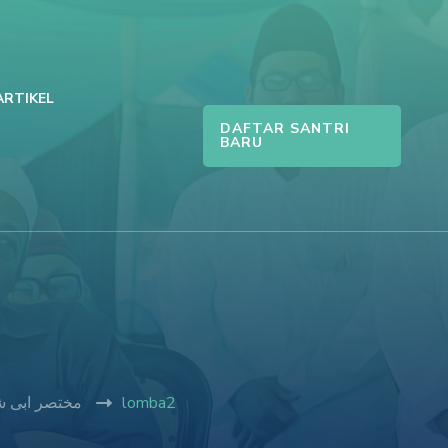
ARTIKEL
DAFTAR SANTRI
BARU
مختصر ابى شجاع- متن 
lomba2