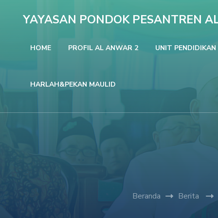
Lompat
YAYASAN PONDOK PESANTREN A
ke
konten
HOME
PROFIL AL ANWAR 2
UNIT PENDIDIKAN
(Tekan
Enter)
HARLAH&PEKAN MAULID
Beranda
Berita