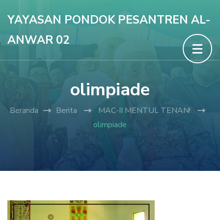
Lompat
YAYASAN PONDOK PESANTREN AL-
ke
ANWAR 02
konten
(Tekan
Enter)
olimpiade
Beranda
Berita
MAC-II MENTUL TENAN!
olimpiade