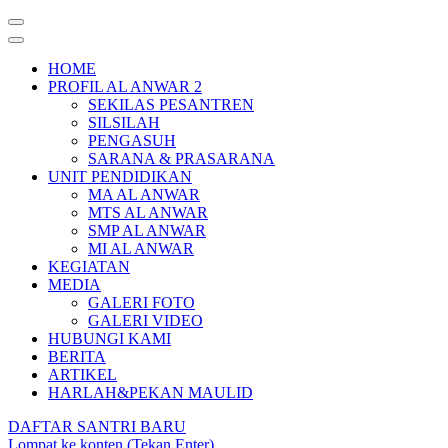
HOME
PROFIL AL ANWAR 2
SEKILAS PESANTREN
SILSILAH
PENGASUH
SARANA & PRASARANA
UNIT PENDIDIKAN
MA AL ANWAR
MTS AL ANWAR
SMP AL ANWAR
MI AL ANWAR
KEGIATAN
MEDIA
GALERI FOTO
GALERI VIDEO
HUBUNGI KAMI
BERITA
ARTIKEL
HARLAH&PEKAN MAULID
DAFTAR SANTRI BARU
Lompat ke konten (Tekan Enter)